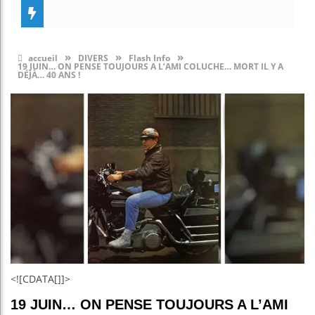
»
»
»
accueil
DIVERS
Flash Info
19 JUIN… ON PENSE TOUJOURS A L’AMI COLUCHE… MORT IL Y A
DÉJÀ… 40 ANS !
<![CDATA[]]>
19 JUIN… ON PENSE TOUJOURS A L’AMI