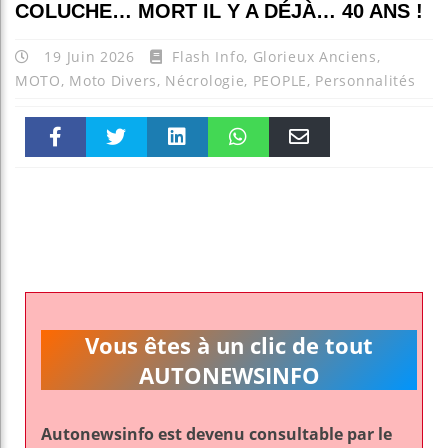
COLUCHE… MORT IL Y A DÉJÀ… 40 ANS !
19 Juin 2026
Flash Info
,
Glorieux Anciens
,
MOTO
,
Moto Divers
,
Nécrologie
,
PEOPLE
,
Personnalités
Faceboo
Twitter
linkedin
WhatsAp
Email
k
pt
Vous êtes à un clic de tout
AUTONEWSINFO
Autonewsinfo est devenu consultable par le