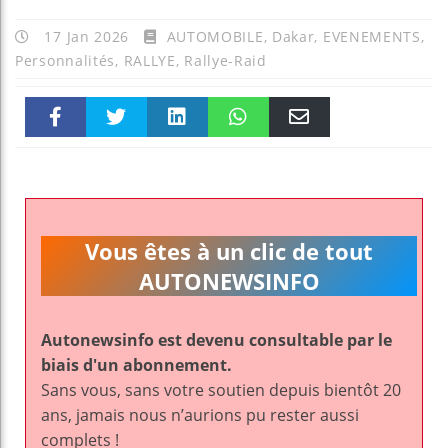
17 Jan 2026
AUTOMOBILE
,
Dakar
,
EVENEMENTS
,
Personnalités
,
RALLYE
,
Rallye-Raid
Faceboo
Twitter
linkedin
WhatsAp
Email
k
pt
Vous êtes à un clic de tout
AUTONEWSINFO
Autonewsinfo est devenu consultable par le
biais d'un abonnement.
Sans vous, sans votre soutien depuis bientôt 20
ans, jamais nous n’aurions pu rester aussi
complets !