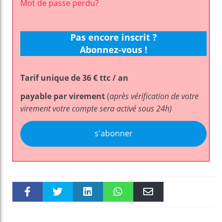
Mot de passe perdu?
Pas encore inscrit ?
Abonnez-vous !
Tarif unique de 36 € ttc / an
payable par virement
(
après vérification de votre
virement votre compte sera activé sous 24h)
s'abonner
Faceboo
Twitter
linkedin
WhatsAp
Email