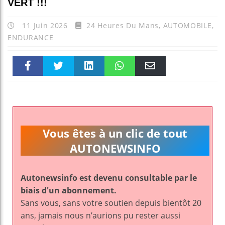
VERT !!!
11 Juin 2026
24 Heures Du Mans
,
AUTOMOBILE
,
ENDURANCE
Faceboo
Twitter
linkedin
WhatsAp
Email
k
pt
Vous êtes à un clic de tout
AUTONEWSINFO
Autonewsinfo est devenu consultable par le
biais d'un abonnement.
Sans vous, sans votre soutien depuis bientôt 20
ans, jamais nous n’aurions pu rester aussi