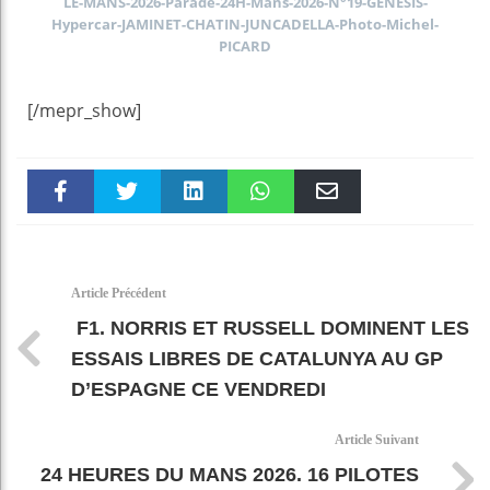
LE-MANS-2026-Parade-24H-Mans-2026-N°19-GENESIS-
Hypercar-JAMINET-CHATIN-JUNCADELLA-Photo-Michel-
PICARD
[/mepr_show]
Faceboo
Twitter
linkedin
WhatsAp
Email
k
pt
Article Précédent
F1. NORRIS ET RUSSELL DOMINENT LES
ESSAIS LIBRES DE CATALUNYA AU GP
D’ESPAGNE CE VENDREDI
Article Suivant
24 HEURES DU MANS 2026. 16 PILOTES