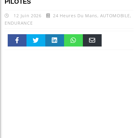
PILOTES
12 Juin 2026
24 Heures Du Mans
,
AUTOMOBILE
,
ENDURANCE
Faceboo
Twitter
linkedin
WhatsAp
Email
k
pt