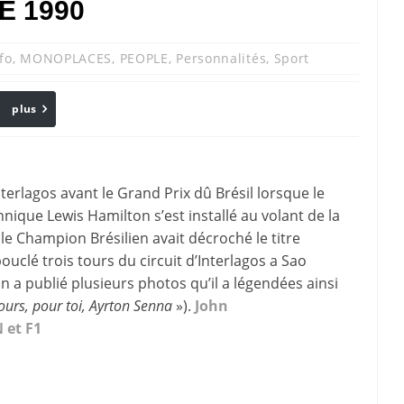
E 1990
fo
,
MONOPLACES
,
PEOPLE
,
Personnalités
,
Sport
plus
Email
erlagos avant le Grand Prix dû Brésil lorsque le
ique Lewis Hamilton s’est installé au volant de la
e Champion Brésilien avait décroché le titre
uclé trois tours du circuit d’Interlagos a Sao
 a publié plusieurs photos qu’il a légendées ainsi
ours, pour toi, Ayrton Senna
»).
John
 et F1