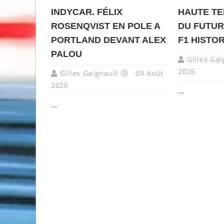
INDYCAR. FÉLIX
HAUTE TE
ROSENQVIST EN POLE A
DU FUTUR
PORTLAND DEVANT ALEX
F1 HISTOR
PALOU
Gilles Gai
2026
Gilles Gaignault
09 Août
2026
...
...