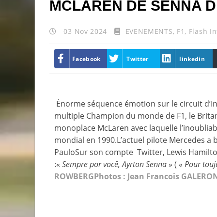
MCLAREN DE SENNA D
03 Nov 2024
EVENEMENTS
,
F1
,
Flash In
Facebook
Twitter
linkedin
Énorme séquence émotion sur le circuit d’Int
multiple Champion du monde de F1, le Britann
monoplace McLaren avec laquelle l’inoubliabl
mondial en 1990.L’actuel pilote Mercedes a bo
PauloSur son compte Twitter, Lewis Hamilton
:«
Sempre por você, Ayrton Senna
» ( «
Pour touj
ROWBERG
Photos : Jean Francois GALERON