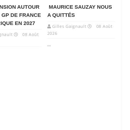
NSION AUTOUR
MAURICE SAUZAY NOUS
 GP DE FRANCE
A QUITTÉS
IQUE EN 2027
Gilles Gaignault
08 Août
2026
gnault
08 Août
...