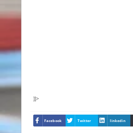
]]>
Facebook
Twitter
linkedin