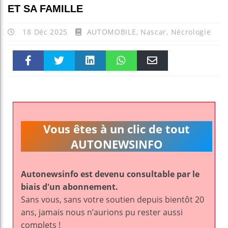
ET SA FAMILLE
18 Déc 2025
AUTOMOBILE
,
Nascar
,
Nécrologie
Faceboo
Twitter
linkedin
WhatsAp
Email
k
pt
Vous êtes à un clic de tout
AUTONEWSINFO
Autonewsinfo est devenu consultable par le
biais d'un abonnement.
Sans vous, sans votre soutien depuis bientôt 20
ans, jamais nous n’aurions pu rester aussi
complets !