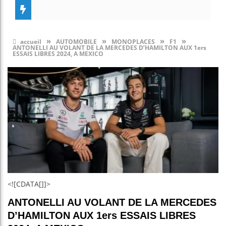
»
»
»
»
accueil
AUTOMOBILE
MONOPLACES
F1
ANTONELLI AU VOLANT DE LA MERCEDES D’HAMILTON AUX 1ers
ESSAIS LIBRES 2024, A MEXICO
<![CDATA[]]>
ANTONELLI AU VOLANT DE LA MERCEDES
D’HAMILTON AUX 1ers ESSAIS LIBRES