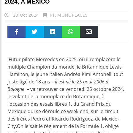
2024, A MEXICO
23 Oct 2024
F1
,
MONOPLACES
Faceboo
Twitter
linkedin
WhatsAp
Email
k
pt
Futur pilote Mercedes en 2025, où il remplacera le
multiple Champion du monde, le Britannique Lewis
Hamilton, le jeune Italien Andréa Kimi Antonelli tout
juste âgé de 18 ans –
il est né le 25 aout 2006 à
Bologne
– va retrouver ce vendredi 25 octobre 2024,
le volant de la monoplace du Britannique, à
l’occasion des essais libres 1, du Grand Prix du
Mexique qui se déroule ce week-end, sur le circuit
des frères Pedro et Ricardo Rodriguez, de Mexico-
City.On le sait le règlement de la Formule 1, oblige