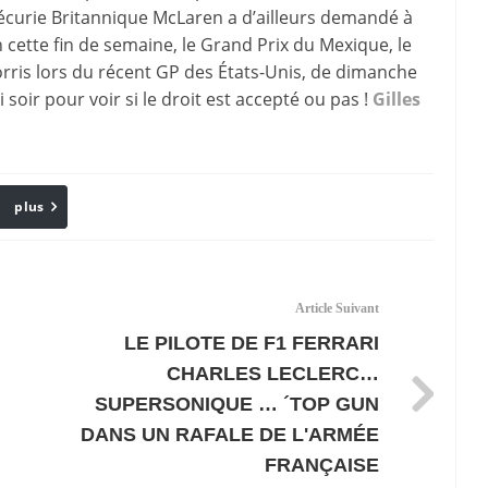
e écurie Britannique McLaren a d’ailleurs demandé à
n cette fin de semaine, le Grand Prix du Mexique, le
Norris lors du récent GP des États-Unis, de dimanche
oir pour voir si le droit est accepté ou pas !
Gilles
plus
Email
Article Suivant
LE PILOTE DE F1 FERRARI
CHARLES LECLERC…
SUPERSONIQUE … ´TOP GUN
DANS UN RAFALE DE L'ARMÉE
FRANÇAISE