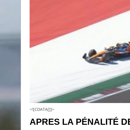
<![CDATA[]]>
APRES LA PÉNALITÉ D