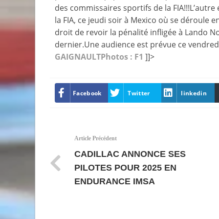
des commissaires sportifs de la FIA!!!L’autr
la FIA, ce jeudi soir à Mexico où se déroule e
droit de revoir la pénalité infligée à Lando 
dernier.Une audience est prévue ce vendredi s
GAIGNAULT
Photos : F1
]]>
Facebook
Twitter
linkedin
Article Précédent
CADILLAC ANNONCE SES
PILOTES POUR 2025 EN
ENDURANCE IMSA