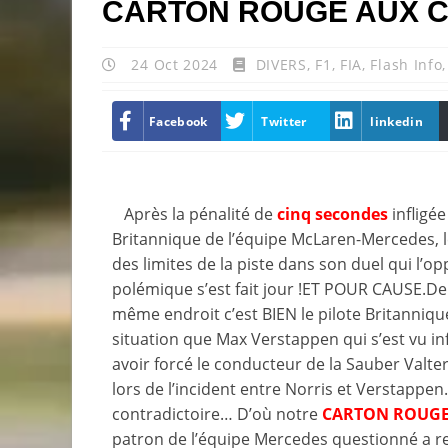
CARTON ROUGE AUX C
24 Oct 2024
DIVERS
,
F1
,
FIA
,
Flash Info
Facebook
Twitter
linkedin
Après la pénalité de
cinq secondes
infligé
Britannique de l’équipe McLaren-Mercedes, l
des limites de la piste dans son duel qui l’
polémique s’est fait jour !ET POUR CAUSE.De
même endroit c’est BIEN le pilote Britanni
situation que Max Verstappen qui s’est vu inf
avoir forcé le conducteur de la Sauber Valter
lors de l’incident entre Norris et Verstapp
contradictoire… D’où notre
CARTON ROUG
patron de l’équipe Mercedes questionné a r