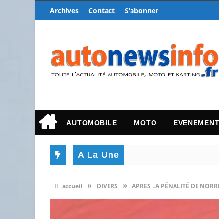
Archives
Contact
S’abonner
AUTOMOBILE
MOTO
EVENEMEN
A La Une
»
»
accueil
DIVERS
APRES LA PÉNALITÉ DE NORR