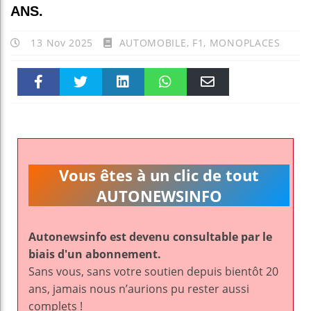
ANS.
13 Nov 2025
AUTOMOBILE
,
F1
,
MONOPLACES
Faceboo
Twitter
linkedin
WhatsAp
Email
k
pt
Vous êtes à un clic de tout
AUTONEWSINFO
Autonewsinfo est devenu consultable par le
biais d'un abonnement.
Sans vous, sans votre soutien depuis bientôt 20
ans, jamais nous n’aurions pu rester aussi
complets !