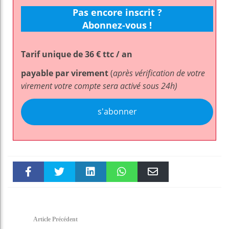
Pas encore inscrit ?
Abonnez-vous !
Tarif unique de 36 € ttc / an
payable par virement
(
après vérification de votre
virement votre compte sera activé sous 24h)
s'abonner
Faceboo
Twitter
linkedin
WhatsAp
Email
k
pt
Article Précédent