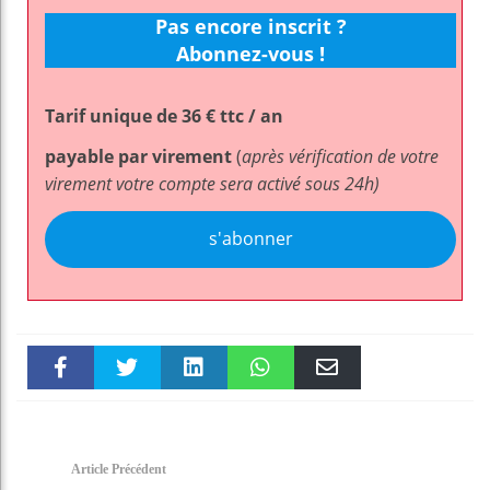
Pas encore inscrit ?
Abonnez-vous !
Tarif unique de 36 € ttc / an
payable par virement
(
après vérification de votre
virement votre compte sera activé sous 24h)
s'abonner
Faceboo
Twitter
linkedin
WhatsAp
Email
k
pt
Article Précédent