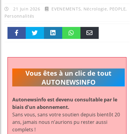
21 Juin 2026
EVENEMENTS
,
Nécrologie
,
PEOPLE
,
Personnalités
Faceboo
Twitter
linkedin
WhatsAp
Email
k
pt
Vous êtes à un clic de tout
AUTONEWSINFO
Autonewsinfo est devenu consultable par le
biais d'un abonnement.
Sans vous, sans votre soutien depuis bientôt 20
ans, jamais nous n’aurions pu rester aussi
complets !