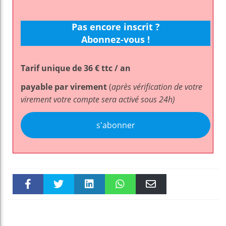
Pas encore inscrit ?
Abonnez-vous !
Tarif unique de 36 € ttc / an
payable par virement
(
après vérification de votre
virement votre compte sera activé sous 24h)
s'abonner
Faceboo
Twitter
linkedin
WhatsAp
Email
k
pt