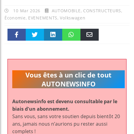
10 Mar 2026
AUTOMOBILE
,
CONSTRUCTEURS
,
Économie
,
EVENEMENTS
,
Volkswagen
Faceboo
Twitter
linkedin
WhatsAp
Email
k
pt
Vous êtes à un clic de tout
AUTONEWSINFO
Autonewsinfo est devenu consultable par le
biais d'un abonnement.
Sans vous, sans votre soutien depuis bientôt 20
ans, jamais nous n’aurions pu rester aussi
complets !