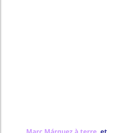
Marc Márquez à terre,
et