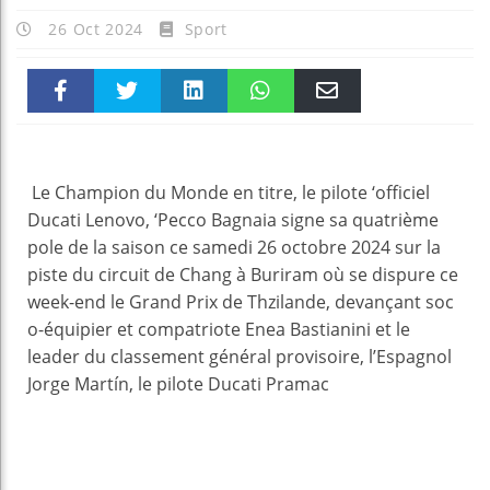
26 Oct 2024
Sport
Faceboo
Twitter
linkedin
WhatsAp
Email
k
pt
Le Champion du Monde en titre, le pilote ‘officiel
Ducati Lenovo, ‘Pecco Bagnaia signe sa quatrième
pole de la saison ce samedi 26 octobre 2024 sur la
piste du circuit de Chang à Buriram où se dispure ce
week-end le Grand Prix de Thzilande, devançant soc
o-équipier et compatriote Enea Bastianini et le
leader du classement général provisoire, l’Espagnol
Jorge Martín, le pilote Ducati Pramac