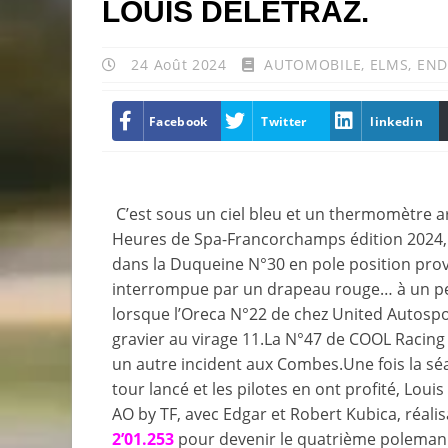
LOUIS DELETRAZ.
24 Août 2024
AUTOMOBILE
,
ELMS
,
END
Facebook
Twitter
linkedin
C’est sous un ciel bleu et un thermomètre ar
Heures de Spa-Francorchamps édition 2024, 
dans la Duqueine N°30 en pole position pro
interrompue par un drapeau rouge… à un peu 
lorsque l’Oreca N°22 de chez United Autospor
gravier au virage 11.La N°47 de COOL Racing
un autre incident aux Combes.Une fois la séa
tour lancé et les pilotes en ont profité, Loui
AO by TF, avec Edgar et Robert Kubica, réali
2’01.253
pour devenir le quatrième poleman d