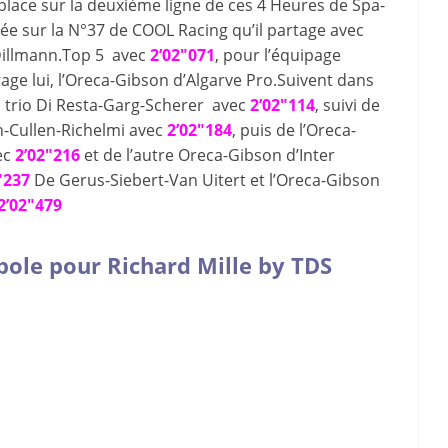
place sur la deuxième ligne de ces 4 Heures de Spa-
e sur la N°37 de COOL Racing qu’il partage avec
illmann.Top 5 avec
2’02″071
, pour l’équipage
ge lui, l’Oreca-Gibson d’Algarve Pro.Suivent dans
 trio Di Resta-Garg-Scherer avec
2’02″114
, suivi de
-Cullen-Richelmi avec
2’02″184
, puis de l’Oreca-
ec
2’02″216
et de l’autre Oreca-Gibson d’Inter
″237
De Gerus-Siebert-Van Uitert et l’Oreca-Gibson
2’02″479
ole pour Richard Mille by TDS