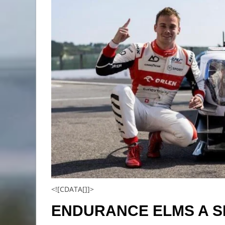
<![CDATA[]]>
ENDURANCE ELMS A S