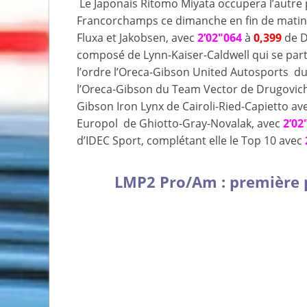
Le Japonais Ritomo Miyata occupera l’autre 
Francorchamps ce dimanche en fin de matiné
Fluxa et Jakobsen, avec
2’02″064
à
0,399
de D
composé de Lynn-Kaiser-Caldwell qui se parta
l’ordre l’Oreca-Gibson United Autosports du
l’Oreca-Gibson du Team Vector de Drugovich
Gibson Iron Lynx de Cairoli-Ried-Capietto av
Europol de Ghiotto-Gray-Novalak, avec
2’02
d’IDEC Sport, complétant elle le Top 10 avec
LMP2 Pro/Am : première p