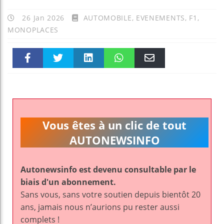
26 Jan 2026
AUTOMOBILE
,
EVENEMENTS
,
F1
,
MONOPLACES
Faceboo
Twitter
linkedin
WhatsAp
Email
k
pt
Vous êtes à un clic de tout
AUTONEWSINFO
Autonewsinfo est devenu consultable par le
biais d'un abonnement.
Sans vous, sans votre soutien depuis bientôt 20
ans, jamais nous n’aurions pu rester aussi
complets !