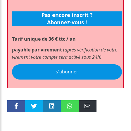
Pas encore inscrit ?
Abonnez-vous !
Tarif unique de 36 € ttc / an
payable par virement
(
après vérification de votre
virement votre compte sera activé sous 24h)
s'abonner
Faceboo
Twitter
linkedin
WhatsAp
Email
k
pt