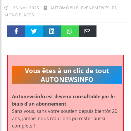
23 Nov 2025
AUTOMOBILE
,
EVENEMENTS
,
F1
,
MONOPLACES
Faceboo
Twitter
linkedin
WhatsAp
Email
k
pt
Vous êtes à un clic de tout
AUTONEWSINFO
Autonewsinfo est devenu consultable par le
biais d'un abonnement.
Sans vous, sans votre soutien depuis bientôt 20
ans, jamais nous n’aurions pu rester aussi
complets !