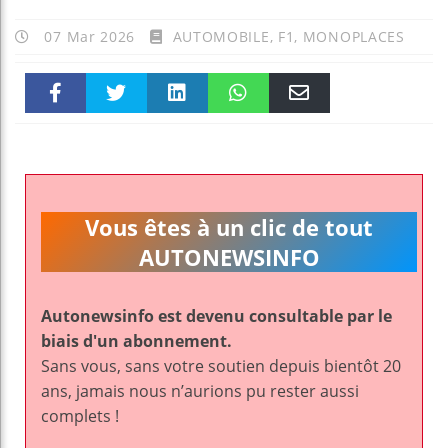
07 Mar 2026
AUTOMOBILE
,
F1
,
MONOPLACES
Faceboo
Twitter
linkedin
WhatsAp
Email
k
pt
Vous êtes à un clic de tout
AUTONEWSINFO
Autonewsinfo est devenu consultable par le
biais d'un abonnement.
Sans vous, sans votre soutien depuis bientôt 20
ans, jamais nous n’aurions pu rester aussi
complets !