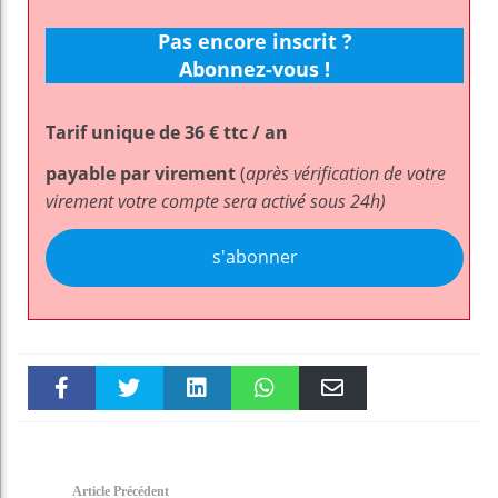
Pas encore inscrit ?
Abonnez-vous !
Tarif unique de 36 € ttc / an
payable par virement
(
après vérification de votre
virement votre compte sera activé sous 24h)
s'abonner
Faceboo
Twitter
linkedin
WhatsAp
Email
k
pt
Article Précédent