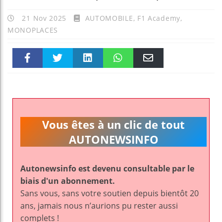
21 Nov 2025
AUTOMOBILE
,
F1 Academy
,
MONOPLACES
Faceboo
Twitter
linkedin
WhatsAp
Email
k
pt
Vous êtes à un clic de tout
AUTONEWSINFO
Autonewsinfo est devenu consultable par le
biais d'un abonnement.
Sans vous, sans votre soutien depuis bientôt 20
ans, jamais nous n’aurions pu rester aussi
complets !