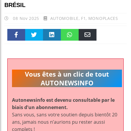
BRÉSIL
08 Nov 2025
AUTOMOBILE
,
F1
,
MONOPLACES
Faceboo
Twitter
linkedin
WhatsAp
Email
k
pt
Vous êtes à un clic de tout
AUTONEWSINFO
Autonewsinfo est devenu consultable par le
biais d'un abonnement.
Sans vous, sans votre soutien depuis bientôt 20
ans, jamais nous n’aurions pu rester aussi
complets !