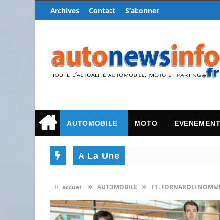
Archives
Contact
S’abonner
AUTOMOBILE
MOTO
EVENEMEN
A La Une
»
»
accueil
AUTOMOBILE
F1. FORNAROLI NOMMÉ