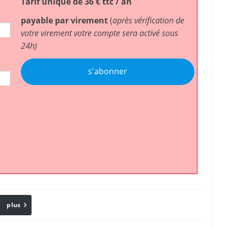
Tarif unique de 36 € ttc / an
payable par virement
(
après vérification de
votre virement votre compte sera activé sous
24h)
s'abonner
plus
Email