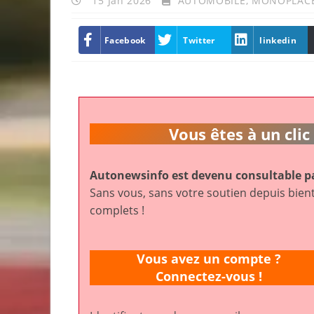
15 Jan 2026
AUTOMOBILE
,
MONOPLAC
Facebook
Twitter
linkedin
Vous êtes à un cl
Autonewsinfo est devenu consultable pa
Sans vous, sans votre soutien depuis bient
complets !
Vous avez un compte ?
Connectez-vous !