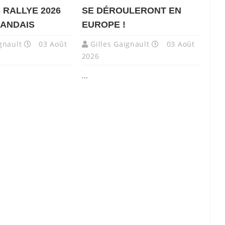
 RALLYE 2026
SE DÉROULERONT EN
LANDAIS
EUROPE !
gnault
03 Août
Gilles Gaignault
03 Août
2026
...