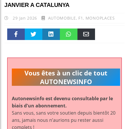
JANVIER A CATALUNYA
29 Jan 2026
AUTOMOBILE
,
F1
,
MONOPLACES
Faceboo
Twitter
linkedin
WhatsAp
Email
k
pt
Vous êtes à un clic de tout
AUTONEWSINFO
Autonewsinfo est devenu consultable par le
biais d'un abonnement.
Sans vous, sans votre soutien depuis bientôt 20
ans, jamais nous n’aurions pu rester aussi
complets !