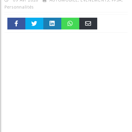
Personnalités
Faceboo
Twitter
linkedin
WhatsAp
Email
k
pt