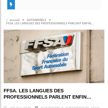
»
»
accueil
AUTOMOBILE
FFSA. LES LANGUES DES PROFESSIONNELS PARLENT ENFIN…
FFSA. LES LANGUES DES
PROFESSIONNELS PARLENT ENFIN…
09 Avr 2026
AUTOMOBILE
,
EVENEMENTS
,
FFSA
,