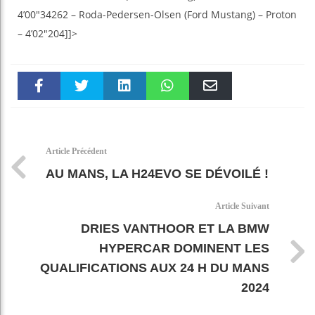
4’00″34262 – Roda-Pedersen-Olsen (Ford Mustang) – Proton
– 4’02″204]]>
Faceboo
Twitter
linkedin
WhatsAp
Email
k
pt
Article Précédent
AU MANS, LA H24EVO SE DÉVOILÉ !
Article Suivant
DRIES VANTHOOR ET LA BMW
HYPERCAR DOMINENT LES
QUALIFICATIONS AUX 24 H DU MANS
2024