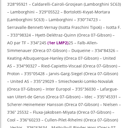
3’28″95921 – Caldarelli-Cairoli-Grosjean (Lamborghini SC63)
– Lamborghini – 3’29″05522 – Bortolotti-Kvyat-Mortara
(Lamborghini SC63) – Lamborghini – 3’30″74723 –
Serravalle-Bennett-Vernay (Isotta Fraschini Tipo6) – Isotta F.
– 3’33″98324 – Hyett-Delétraz-Quinn (Oreca 07-Gibson) –
AO par TF – 3’34″245
(1er LMP2)
25 – Falb-Allen-
Simmenauer (Oreca 07-Gibson) – Duqueine – 3’34″84326 –
Keating-Albuquerque-Hanley (Oreca 07-Gibson) – United
AS – 3’34″90327 – Ried-Capietto-Viscaal (Oreca 07-Gibson) –
Proton – 3’35″05428 – Jarvis-Garg-Siegel (Oreca 07-Gibson)
– United AS – 3’35″29029 – Smiechowski-Lomko-Novalak
(Oreca 07-Gibson) – Inter Europol – 3’35″36030 – Lafargue-
van Uitert-de Gerus (Oreca 07-Gibson) – Idec – 3’35″45331 –
Scherer-Heinemeier Hansson (Oreca 07-Gibson) – Nielsen –
3’36” 25532 – Fluxa-Jakobsen-Miyata (Oreca 07-Gibson) –
Cool – 3’36″60233 – Cullen-Pilet-Rihelmi (Oreca 07-Gibson)
– Vector – 3’36″63634 – Mattschull-Binder-Horr (Oreca 07-