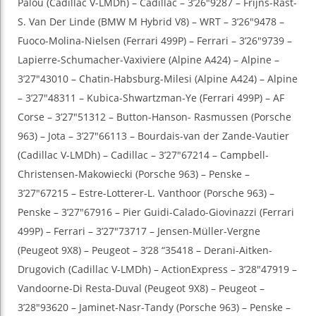
Palou (Cadillac V-LMDh) – Cadillac – 3’26″9287 – Frijns-Rast-
S. Van Der Linde (BMW M Hybrid V8) – WRT – 3’26″9478 –
Fuoco-Molina-Nielsen (Ferrari 499P) – Ferrari – 3’26″9739 –
Lapierre-Schumacher-Vaxiviere (Alpine A424) – Alpine –
3’27″43010 – Chatin-Habsburg-Milesi (Alpine A424) – Alpine
– 3’27″48311 – Kubica-Shwartzman-Ye (Ferrari 499P) – AF
Corse – 3’27″51312 – Button-Hanson- Rasmussen (Porsche
963) – Jota – 3’27″66113 – Bourdais-van der Zande-Vautier
(Cadillac V-LMDh) – Cadillac – 3’27″67214 – Campbell-
Christensen-Makowiecki (Porsche 963) – Penske –
3’27″67215 – Estre-Lotterer-L. Vanthoor (Porsche 963) –
Penske – 3’27″67916 – Pier Guidi-Calado-Giovinazzi (Ferrari
499P) – Ferrari – 3’27″73717 – Jensen-Müller-Vergne
(Peugeot 9X8) – Peugeot – 3’28 “35418 – Derani-Aitken-
Drugovich (Cadillac V-LMDh) – ActionExpress – 3’28″47919 –
Vandoorne-Di Resta-Duval (Peugeot 9X8) – Peugeot –
3’28″93620 – Jaminet-Nasr-Tandy (Porsche 963) – Penske –