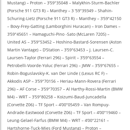
Mustang) – Proton – 3’59″35048 – Malykhin-Sturm-Bachler
(Porsche 911 GT3 R) – Manthey – 3 ’59″39349 – Shahin-
Schuring-Lietz (Porsche 911 GT3 R) – Manthey – 3’59″42150
– Bovy-Frey-Gatting (Lamborghini Huracan) – Iron Dames –
3’59″45651 – Hamaguchi-Pino -Sato (McLaren 720S) –
United AS – 3’59″53452 – Hoshino-Bastard-Sorensen (Aston
Martin Vantage) – D’Station – 3’59″63453 – J. Laursen-C.
Laursen-Taylor (Ferrari 296) – Spirit – 3’59″63554 –
Petrobelli-Voorde-Yoluc (Ferrari 296) – JMW – 3’59″67655 –
Robin-Boguslavskiy-K. van Der Linde ( (Lexus RC F) –
Akkodis ASP – 3’59″70156 – Heriau-Mann-Rovera (Ferrari
296) – AF Corse – 3’59″70357 – Al Harthy-Rossi-Martin (BMW
M4) – WRT – 3’59″80258 – Koizumi-Baud-Juncadella
(Corvette Z06) – TF Sport – 4’00″05459 – Van Rompuy-
Andrade-Eastwood (Corvette Z06) – TF Sport – 4’00″19460 –
Leung-Gelael-Farfus (BMW M4) – WRT – 4’00″22161 –
Hartshorne-Tuck-Mies (Ford Mustang) – Proton –