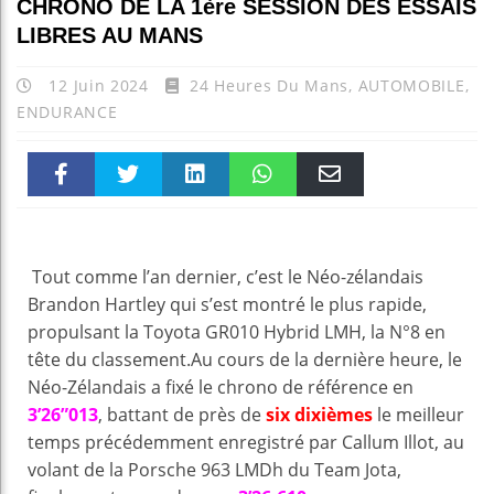
CHRONO DE LA 1ère SESSION DES ESSAIS
LIBRES AU MANS
12 Juin 2024
24 Heures Du Mans
,
AUTOMOBILE
,
ENDURANCE
Faceboo
Twitter
linkedin
WhatsAp
Email
k
pt
Tout comme l’an dernier, c’est le Néo-zélandais
Brandon Hartley qui s’est montré le plus rapide,
propulsant la Toyota GR010 Hybrid LMH, la N°8 en
tête du classement.Au cours de la dernière heure, le
Néo-Zélandais a fixé le chrono de référence en
3’26”013
, battant de près de
six dixièmes
le meilleur
temps précédemment enregistré par Callum Illot, au
volant de la Porsche 963 LMDh du Team Jota,