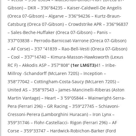
Gibson) – DKR – 3’36″84235 – Kaiser-Caldwell-De Angelis
(Oreca 07-Gibson) – Algarve – 3’36″94236 – Kurtz-Braun-
Catsburg (Oreca 07-Gibson) – Crowdstrike APR – 3’36″96837
– Sales-Beche-Huffaker (Oreca 07-Gibson) – Panis –
3’37″03838 – Perrodo-Barnicoat-Varrone (Oreca 07-Gibson)
– AF Corse) – 3’37 “41839 – Rao-Bell-Vesti (Oreca 07-Gibson)
– Cool – 3’37″14740 – Kimura-Masson-Hawksworth (Lexus
RC F) – Akkodis ASP – 3’57″808”
(1er LMGT3)
41 – Iribe-
Millroy -Schandorff (McLaren 720S) – Inception –
3’58″77042 – Cottingham-Costa-Saucy (McLaren 720S) –
United AS – 3’58″97543 – James-Mancinelli-Riberas (Aston
Martin Vantage) – Heart – 3 ’59″05844 – Wainwright-Serra-
Pera (Ferrari 296) – GR Racing – 3’59″27745 – Schiavoni-
Cressoni-Perera (Lamborghini Huracan) – Iron Lynx –
3’59″31746 – Flohr-Castellacci- Rigon (Ferrari 296) – AF
Corse – 3’59″33747 – Hardwick-Robichon-Barker (Ford