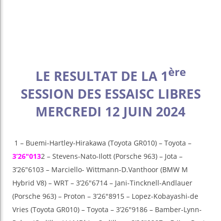
ère
LE RESULTAT DE LA 1
SESSION DES ESSAISC LIBRES
MERCREDI 12 JUIN 2024
1 – Buemi-Hartley-Hirakawa (Toyota GR010) – Toyota –
3’26″013
2 – Stevens-Nato-Ilott (Porsche 963) – Jota –
3’26″6103 – Marciello- Wittmann-D.Vanthoor (BMW M
Hybrid V8) – WRT – 3’26″6714 – Jani-Tincknell-Andlauer
(Porsche 963) – Proton – 3’26″8915 – Lopez-Kobayashi-de
Vries (Toyota GR010) – Toyota – 3’26″9186 – Bamber-Lynn-