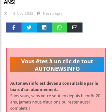
ANS!
19 Nov 2025
Nécrologie
Faceboo
Twitter
linkedin
WhatsAp
Email
k
pt
Vous êtes à un clic de tout
AUTONEWSINFO
Autonewsinfo est devenu consultable par le
biais d'un abonnement.
Sans vous, sans votre soutien depuis bientôt 20
ans, jamais nous n’aurions pu rester aussi
complets !