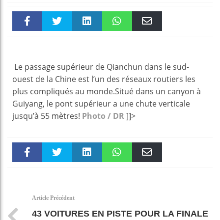
Faceboo
Twitter
linkedin
WhatsAp
Email
k
pt
Le passage supérieur de Qianchun dans le sud-
ouest de la Chine est l’un des réseaux routiers les
plus compliqués au monde.Situé dans un canyon à
Guiyang, le pont supérieur a une chute verticale
jusqu’à 55 mètres!
Photo / DR
]]>
Faceboo
Twitter
linkedin
WhatsAp
Email
k
pt
Article Précédent
43 VOITURES EN PISTE POUR LA FINALE