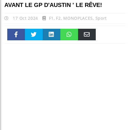
AVANT LE GP D'AUSTIN ' LE RÊVE!
17 Oct 2024
F1
,
F2
,
MONOPLACES
,
Sport
Faceboo
Twitter
linkedin
WhatsAp
Email
k
pt