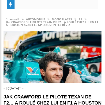
»
»
»
»
accueil
AUTOMOBILE
MONOPLACES
F1
JAK CRAWFORD LE PILOTE TEXAN DE F2… A ROULÉ CHEZ LUI EN F1
A HOUSTON AVANT LE GP D'AUSTIN ' LE RÊVE!
<![CDATA[]]>
JAK CRAWFORD LE PILOTE TEXAN DE
F2… A ROULÉ CHEZ LUI EN F1 A HOUSTON