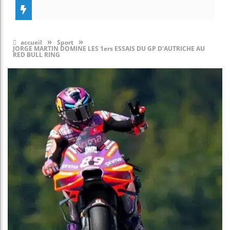
»
»
accueil
Sport
JORGE MARTIN DOMINE LES 1ers ESSAIS DU GP D'AUTRICHE AU
RED BULL RING