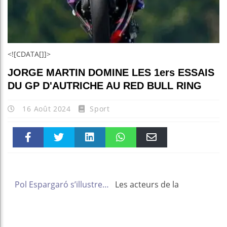
<![CDATA[]]>
JORGE MARTIN DOMINE LES 1ers ESSAIS
DU GP D'AUTRICHE AU RED BULL RING
16 Août 2024
Sport
Faceboo
Twitter
linkedin
WhatsAp
Email
k
pt
Pol Espargaró s’illustre…
Les acteurs de la