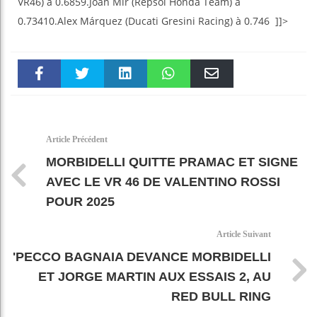
VR46) à 0.6859.Joan Mir (Repsol Honda Team) à
0.73410.Alex Márquez (Ducati Gresini Racing) à 0.746 ]]>
Faceboo
Twitter
linkedin
WhatsAp
Email
k
pt
Article Précédent
MORBIDELLI QUITTE PRAMAC ET SIGNE
AVEC LE VR 46 DE VALENTINO ROSSI
POUR 2025
Article Suivant
'PECCO BAGNAIA DEVANCE MORBIDELLI
ET JORGE MARTIN AUX ESSAIS 2, AU
RED BULL RING