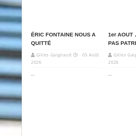
ÉRIC FONTAINE NOUS A
1er AOUT
QUITTÉ
PAS PATR
Gilles Gaignault
05 Août
Gilles Gai
2026
2026
...
...