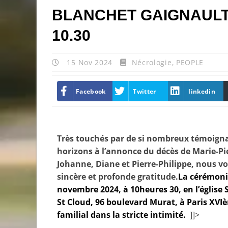
BLANCHET GAIGNAULT,
10.30
15 Nov 2024
Nécrologie
,
PEOPLE
Facebook
Twitter
linkedin
Très touchés par de si nombreux témoigna
horizons à l’annonce du décès de Marie-Pi
Johanne, Diane et Pierre-Philippe, nous vou
sincère et profonde gratitude.
La cérémonie
novembre 2024, à 10heures 30, en l’église S
St Cloud, 96 boulevard Murat, à Paris XVI
familial dans la stricte intimité.
]]>