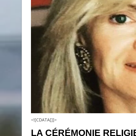
<![CDATA[]]>
LA CÉRÉMONIE RELIGI