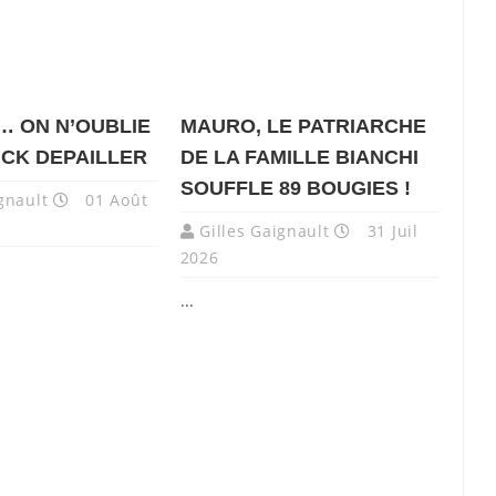
 … ON N’OUBLIE
MAURO, LE PATRIARCHE
ICK DEPAILLER
DE LA FAMILLE BIANCHI
SOUFFLE 89 BOUGIES !
gnault
01 Août
Gilles Gaignault
31 Juil
2026
...