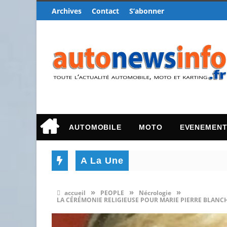
Archives
Contact
S’abonner
AUTOMOBILE
MOTO
EVENEMEN
A La Une
»
»
»
accueil
PEOPLE
Nécrologie
LA CÉRÉMONIE RELIGIEUSE POUR MARIE PIERRE BLANCHE