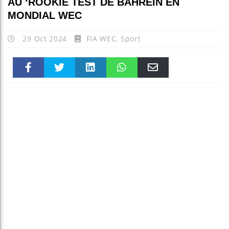
AU ‘ROOKIE TEST DE BAHRËIN EN
MONDIAL WEC
29 Oct 2024
FIA WEC
,
Sport
Faceboo
Twitter
linkedin
WhatsAp
Email
k
pt