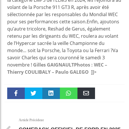
volant de la Porsche 911 GT3 R, après avoir été
sélectionnée par les responsables du Mondial WEC
pour ses performances cette saison.Enfin, ajoutons
qu’autre tricolore, Reshad de Gerus, également
retenu par les dirigeants du WEC, roulera au volant
de l’Hypercar sacrée la veille Championne du
monde… soit la Porsche, la Toyota ou la Ferrari ?Va
savoir Charles qui sera couronné le samedi 3
novembre !
Gilles GAIGNAULT
Photos : WEC –
Thierry COULIBALY – Paulo GALEGO
]]>
Faceboo
Twitter
linkedin
WhatsAp
Email
k
pt
Article Précédent