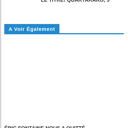
LE TITRE! QUARTARARO, 5
A Voir Également
ÉRIC FONTAINE NOUS A QUITTÉ