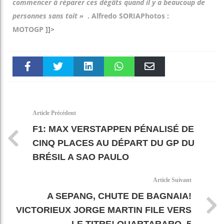
commencer à réparer ces dégâts quand il y a beaucoup de
personnes sans toit »
.
Alfredo SORIA
Photos :
MOTOGP
]]>
Faceboo
Twitter
linkedin
WhatsAp
Email
k
pt
Article Précédent
F1: MAX VERSTAPPEN PÉNALISÉ DE
CINQ PLACES AU DÉPART DU GP DU
BRÉSIL A SAO PAULO
Article Suivant
A SEPANG, CHUTE DE BAGNAIA!
VICTORIEUX JORGE MARTIN FILE VERS