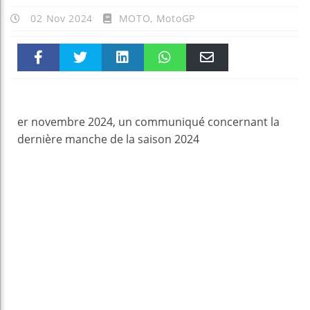
02 Nov 2024
MOTO
,
MotoGP
Faceboo
Twitter
linkedin
WhatsAp
Email
k
pt
er novembre 2024, un communiqué concernant la
dernière manche de la saison 2024