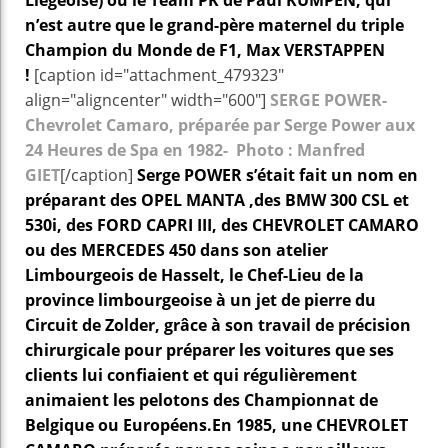
Liégeoise) ou le Team PK de Paul KUMPEN, qui
n’est autre que le grand-père maternel du triple
Champion du Monde de F1, Max VERSTAPPEN
!
[caption id="attachment_479323"
align="aligncenter" width="600"]
SERGE POWER-
Chevrolet Camaro, préparée par Serge Power aux
24 Heures de Spa en 1982- Photo : Manfred
GIET
[/caption]
Serge POWER s’était fait un nom en
préparant des OPEL MANTA ,des BMW 300 CSL et
530i, des FORD CAPRI III, des CHEVROLET CAMARO
ou des MERCEDES 450 dans son atelier
Limbourgeois de Hasselt, le Chef-Lieu de la
province limbourgeoise à un jet de pierre du
Circuit de Zolder, grâce à son travail de précision
chirurgicale pour préparer les voitures que ses
clients lui confiaient et qui régulièrement
animaient les pelotons des Championnat de
Belgique ou Européens.
En 1985, une CHEVROLET