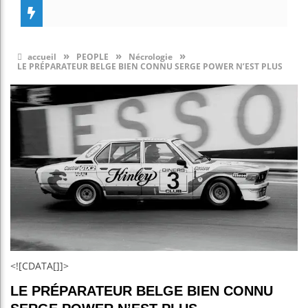
»
»
»
accueil
PEOPLE
Nécrologie
LE PRÉPARATEUR BELGE BIEN CONNU SERGE POWER N’EST PLUS
<![CDATA[]]>
LE PRÉPARATEUR BELGE BIEN CONNU