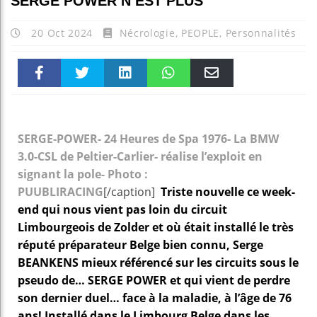
SERGE POWER N’EST PLUS
20 Oct 2024
Nécrologie
,
PEOPLE
,
Personnalités
Faceboo
Twitter
linkedin
WhatsAp
Email
k
pt
SERGE-POWER- 24 Heures de Spa 1976- La BMW
3.0-CSL de Peltier-Carlier- réalise l’exploit en
signant la pole- Photo :
PUUBLIRACING
[/caption]
Triste nouvelle ce week-
end qui nous vient pas loin du circuit
Limbourgeois de Zolder et où était installé le très
réputé préparateur Belge bien connu, Serge
BEANKENS mieux référencé sur les circuits sous le
pseudo de… SERGE POWER et qui vient de perdre
son dernier duel… face à la maladie, à l’âge de 76
ans!
Installé dans le Limbourg Belge dans les