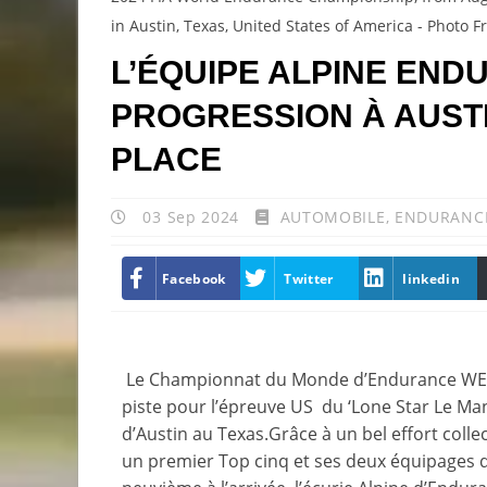
in Austin, Texas, United States of America - Photo Fr
L’ÉQUIPE ALPINE END
PROGRESSION À AUSTI
PLACE
03 Sep 2024
AUTOMOBILE
,
ENDURANC
Facebook
Twitter
linkedin
Le Championnat du Monde d’Endurance WEC ap
piste pour l’épreuve US du ‘Lone Star Le Man
d’Austin au Texas.Grâce à un bel effort collec
un premier Top cinq et ses deux équipages q