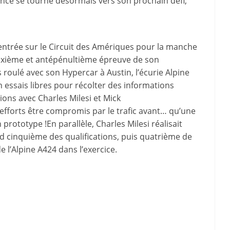
rance se tourne désormais vers son prochain défi,
entrée sur le Circuit des Amériques pour la manche
 sixième et antépénultième épreuve de son
 roulé avec son Hypercar à Austin, l’écurie Alpine
ssais libres pour récolter des informations
ions avec Charles Milesi et Mick
efforts être compromis par le trafic avant… qu’une
prototype !En parallèle, Charles Milesi réalisait
d cinquième des qualifications, puis quatrième de
e l’Alpine A424 dans l’exercice.