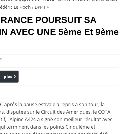
édéric Le Floc'h / DPPI]]>
URANCE POURSUIT SA
N AVEC UNE 5ème Et 9ème
E
plus
Email
rés la pause estivale a repris à son tour, la
s, disputée sur le Circuit des Amériques, le COTA
tif, l’Alpine A424 a signé son meilleur résultat avec
ui terminent dans les points.Cinquième et