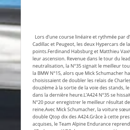
Lors d’une course linéaire et rythmée par d’
Cadillac et Peugeot, les deux Hypercars de l
points.Ferdinand Habsburg et Matthieu Vaxiv
leur ascension. Revenue dans le tour du lead
neutralisation, la N°35 signait le meilleur to
la BMW N°15, alors que Mick Schumacher hauss
choisissaient de doubler les relais de Charl
douzième à la sortie de la voie des stands, l
dans la dernière heure.L’A424 N°35 se hissa
N°20 pour enregistrer le meilleur résultat de
reine.Avec Mick Schumacher, la voiture sœur 
double Qtop dix des A424.Grâce à cette pres
acquises, le Team Alpine Endurance repren