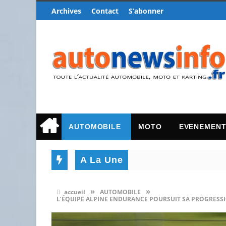
Archives
Contact
S’abonner
AUTOMOBILE
MOTO
EVENEMEN
A La Une
»
»
accueil
AUTOMOBILE
L’ÉQUIPE ALPINE ENDURANCE POURSUIT SA PROGRESSI