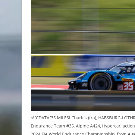
<![CDATA[35 MILESI Charles (fra), HABSBURG-LOTHRI
Endurance Team #35, Alpine A424, Hypercar, action,
2024 FIA World Endurance Championship, from Augus