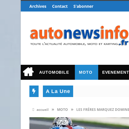
Archives
Contact
S’abonner
AUTOMOBILE
MOTO
EVENEMEN
A La Une
»
»
accueil
MOTO
LES FRÉRES MARQUEZ DOMINEN