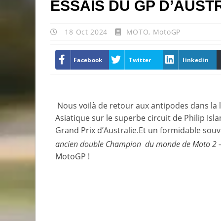
ESSAIS DU GP D’AUSTR
18 Oct 2024
MOTO
,
MotoGP
Facebook
Twitter
linkedin
Nous voilà de retour aux antipodes dans la lo
Asiatique sur le superbe circuit de Philip I
Grand Prix d’Australie.Et un formidable souven
ancien double Champion du monde de Moto 2
–
MotoGP !