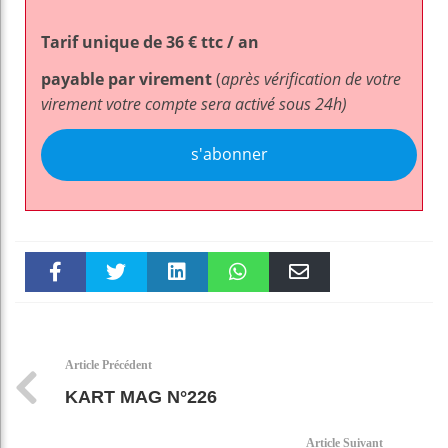
Tarif unique de 36 € ttc / an
payable par virement
(
après vérification de votre
virement votre compte sera activé sous 24h)
s'abonner
Faceboo
Twitter
linkedin
WhatsAp
Email
k
pt
Article Précédent
KART MAG N°226
Article Suivant