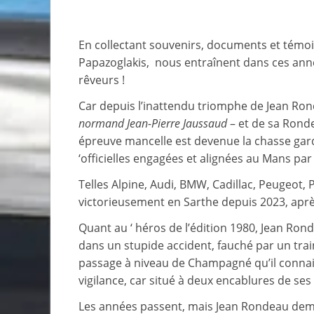
En collectant souvenirs, documents et témoi
Papazoglakis, nous entraînent dans ces anné
rêveurs !
Car depuis l’inattendu triomphe de Jean Ro
normand Jean-Pierre Jaussaud
– et de sa Ronde
épreuve mancelle est devenue la chasse gar
‘officielles engagées et alignées au Mans pa
Telles Alpine, Audi, BMW, Cadillac, Peugeot,
victorieusement en Sarthe depuis 2023, aprè
Quant au ‘ héros de l’édition 1980, Jean Ronde
dans un stupide accident, fauché par un train
passage à niveau de Champagné qu’il conna
vigilance, car situé à deux encablures de ses a
Les années passent, mais Jean Rondeau de