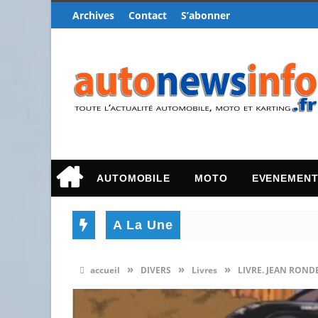
Archives
Contact
S’abonner
AUTOMOBILE
MOTO
EVENEMEN
A La Une
»
»
»
accueil
DIVERS
Livres
LIVRE. JEAN ROND