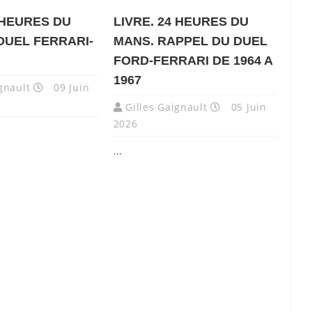
4 HEURES DU
LIVRE. 24 HEURES DU
DUEL FERRARI-
MANS. RAPPEL DU DUEL
FORD-FERRARI DE 1964 A
1967
gnault
09 Juin
Gilles Gaignault
05 Juin
2026
...