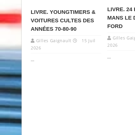
LIVRE. 2
LIVRE. YOUNGTIMERS &
MANS LE 
VOITURES CULTES DES
FORD
ANNÉES 70-80-90
Gilles Gai
Gilles Gaignault
15 Juil
2026
2026
...
...