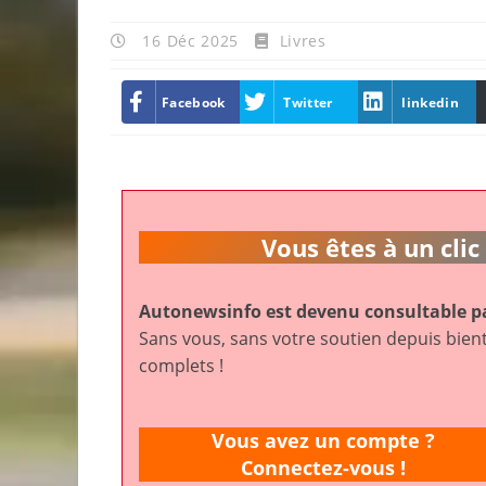
16 Déc 2025
Livres
Facebook
Twitter
linkedin
Vous êtes à un cl
Autonewsinfo est devenu consultable pa
Sans vous, sans votre soutien depuis bient
complets !
Vous avez un compte ?
Connectez-vous !