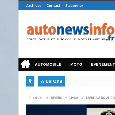
Archives
Contact
S’abonner
AUTOMOBILE
MOTO
EVENEMEN
A La Une
»
»
»
accueil
DIVERS
Livres
LIVRE. LA ROUE 