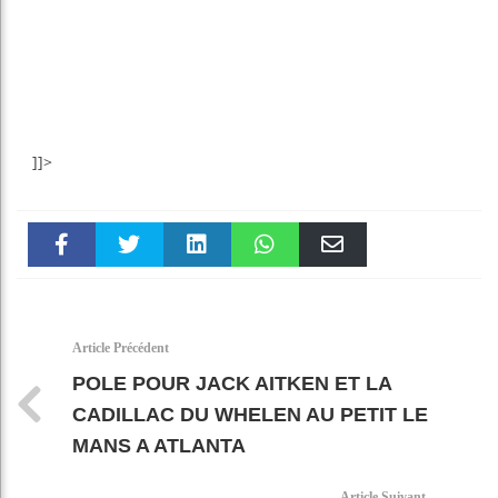
]]>
Faceboo
Twitter
linkedin
WhatsAp
Email
k
pt
Article Précédent
POLE POUR JACK AITKEN ET LA
CADILLAC DU WHELEN AU PETIT LE
MANS A ATLANTA
Article Suivant