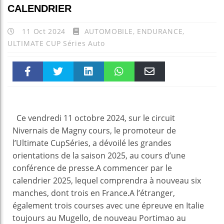
CALENDRIER
11 Oct 2024
AUTOMOBILE
,
ENDURANCE
,
ULTIMATE CUP Séries Auto
Faceboo
Twitter
linkedin
WhatsAp
Email
k
pt
Ce vendredi 11 octobre 2024, sur le circuit
Nivernais de Magny cours, le promoteur de
l’Ultimate CupSéries, a dévoilé les grandes
orientations de la saison 2025, au cours d’une
conférence de presse.A commencer par le
calendrier 2025, lequel comprendra à nouveau six
manches, dont trois en France.A l’étranger,
également trois courses avec une épreuve en Italie
toujours au Mugello, de nouveau Portimao au