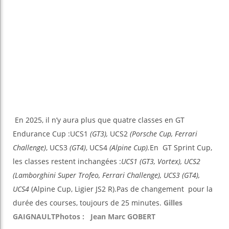
En 2025, il n’y aura plus que quatre classes en GT
Endurance Cup :UCS1
(GT3),
UCS2
(Porsche Cup, Ferrari
Challenge)
, UCS3
(GT4)
, UCS4
(Alpine Cup).
En GT Sprint Cup,
les classes restent inchangées :
UCS1 (GT3, Vortex), UCS2
(Lamborghini Super Trofeo, Ferrari Challenge), UCS3 (GT4),
UCS4
(Alpine Cup, Ligier JS2 R).Pas de changement pour la
durée des courses, toujours de 25 minutes.
Gilles
GAIGNAULT
Photos : Jean Marc GOBERT