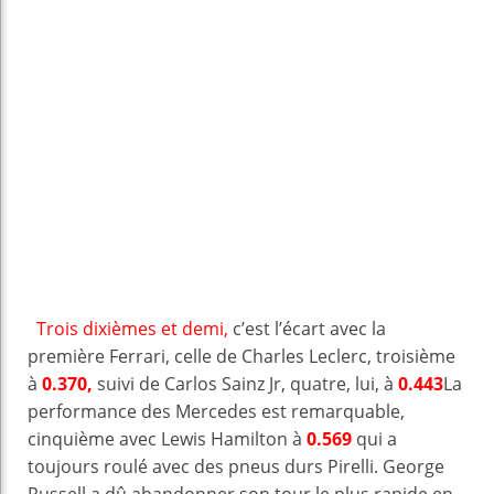
Trois dixièmes et demi,
c’est l’écart avec la
première Ferrari, celle de Charles Leclerc, troisième
à
0.370,
suivi de Carlos Sainz Jr, quatre, lui, à
0.443
La
performance des Mercedes est remarquable,
cinquième avec Lewis Hamilton à
0.569
qui a
toujours roulé avec des pneus durs Pirelli. George
Russell a dû abandonner son tour le plus rapide en