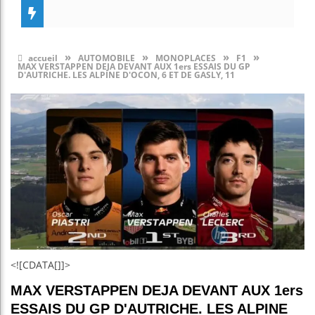
»
»
»
»
accueil
AUTOMOBILE
MONOPLACES
F1
MAX VERSTAPPEN DEJA DEVANT AUX 1ers ESSAIS DU GP
D'AUTRICHE. LES ALPINE D'OCON, 6 ET DE GASLY, 11
<![CDATA[]]>
MAX VERSTAPPEN DEJA DEVANT AUX 1ers
ESSAIS DU GP D'AUTRICHE. LES ALPINE