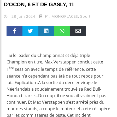
D'OCON, 6 ET DE GASLY, 11
28 Juin 2024
F1
,
MONOPLACES
,
Sport
Faceboo
Twitter
linkedin
WhatsAp
Email
k
pt
Si le leader du Championnat et déjà triple
Champion en titre, Max Verstappen conclut cette
ère
1
session avec le temps de référence, cette
séance n’a cependant pas été de tout repos pour
lui…Explication :A la sortie du dernier virage le
Néerlandais a soudainement trouvé sa Red Bull-
Honda bizarre…Du coup, il ne voulait vraiment pas
continuer. Et Max Verstappen s’est arrêté près du
mur des stands, a coupé le moteur et a été récupéré
par les commissaires de piste. Cet incident