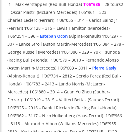
1 – Max Verstappen (Red Bull-Honda)
1’05″685
– 28 tours2
– Oscar Piastri (McLaren-Mercedes) 1’05″961 – 323 –
Charles Leclerc (Ferrari) 1’06″055 – 314 – Carlos Sainz Jr
(Ferrari) 1’06″128 – 315 – Lewis Hamilton (Mercedes)
1’06″254 – 396 –
Esteban Ocon
(Alpine-Renault) 1’06″297 –
307 – Lance Stroll (Aston Martin-Mercedes) 1’06″384 – 278 –
George Russell (Mercedes) 1’06″386 – 329 – Yuki Tsunoda
(Racing Bulls-Honda) 1’06″579 – 3010 – Fernando Alonso
(Aston Martin-Mercedes) 1’06″603 – 3011 –
Pierre Gasly
(Alpine-Renault) 1’06″734 – 2812 – Sergio Perez (Red Bull-
Honda) 1’06″783 – 2413 – Lando Norris (McLaren-
Mercedes) 1’06″880 – 3014 – Guan Yu Zhou (Sauber-
Ferrari) 1’06″919 – 2815 – Valtteri Bottas (Sauber-Ferrari)
1’06″925 – 2916 – Daniel Ricciardo (Racing Bulls-Honda)
1’06″962 – 3117 – Nico Hulkenberg (Haas-Ferrari) 1’06″966
– 3118 – Alexander Albon (Williams-Mercedes) 1’06″955 –
2819 – Kevin Magnussen (Haas-Ferrari) 1’07″145 – 3120 –