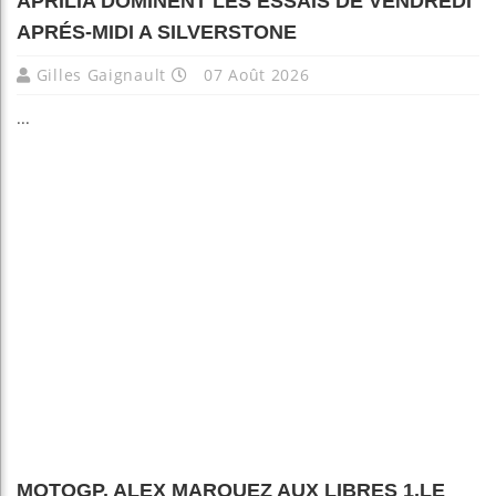
APRILIA DOMINENT LES ESSAIS DE VENDREDI
APRÉS-MIDI A SILVERSTONE
Gilles Gaignault
07 Août 2026
...
MOTOGP. ALEX MARQUEZ AUX LIBRES 1,LE