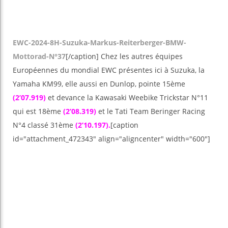
EWC-2024-8H-Suzuka-Markus-Reiterberger-BMW-
Mottorad-N°37
[/caption] Chez les autres équipes
Européennes du mondial EWC présentes ici à Suzuka, la
Yamaha KM99, elle aussi en Dunlop, pointe 15ème
(2’07.919)
et devance la Kawasaki Weebike Trickstar N°11
qui est 18ème
(2’08.319)
et le Tati Team Beringer Racing
N°4 classé 31ème
(2’10.197).
[caption
id="attachment_472343" align="aligncenter" width="600"]