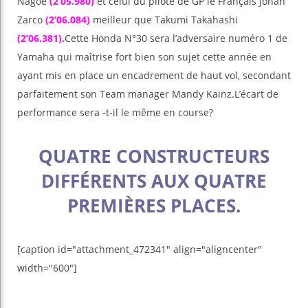
Nagoe
(2’05.980)
et celui du pilote de GP le Français Johan
Zarco
(2’06.084)
meilleur que Takumi Takahashi
(2’06.381).
Cette Honda N°30 sera l’adversaire numéro 1 de
Yamaha qui maîtrise fort bien son sujet cette année en
ayant mis en place un encadrement de haut vol, secondant
parfaitement son Team manager Mandy Kainz.L’écart de
performance sera -t-il le même en course?
QUATRE CONSTRUCTEURS
DIFFÉRENTS AUX QUATRE
PREMIÈRES PLACES.
[caption id="attachment_472341" align="aligncenter"
width="600"]