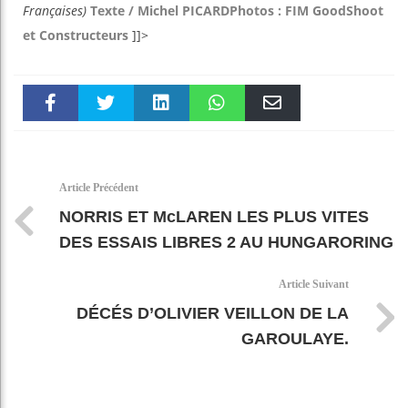
Françaises)
Texte / Michel PICARD
Photos : FIM GoodShoot
et Constructeurs
]]>
Faceboo
Twitter
linkedin
WhatsAp
Email
k
pt
Article Précédent
NORRIS ET McLAREN LES PLUS VITES
DES ESSAIS LIBRES 2 AU HUNGARORING
Article Suivant
DÉCÉS D’OLIVIER VEILLON DE LA
GAROULAYE.