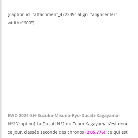
[caption id="attachment_472339" align="aligncenter"
width="600"]
EWC-2024-8H-Suzuka-Misuno-Ryo-Ducati-Kagayama-
N°2
[/caption] La Ducati N°2 du Team Kagayama s’est donc
ce jour, classée seconde des chronos
(2’05.776)
, ce qui est