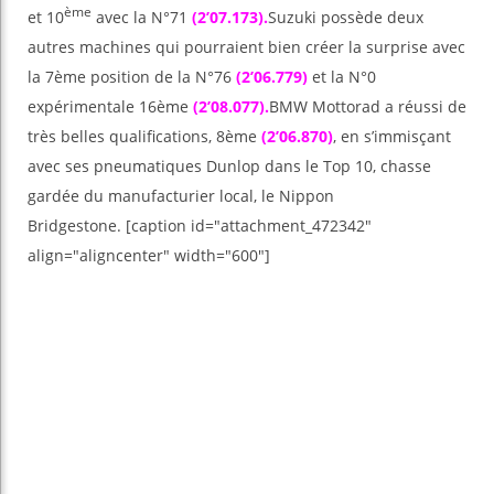
ème
et 10
avec la N°71
(2’07.173).
Suzuki possède deux
autres machines qui pourraient bien créer la surprise avec
la 7ème position de la N°76
(2’06.779)
et la N°0
expérimentale 16ème
(2’08.077).
BMW Mottorad a réussi de
très belles qualifications, 8ème
(2’06.870)
, en s’immisçant
avec ses pneumatiques Dunlop dans le Top 10, chasse
gardée du manufacturier local, le Nippon
Bridgestone. [caption id="attachment_472342"
align="aligncenter" width="600"]