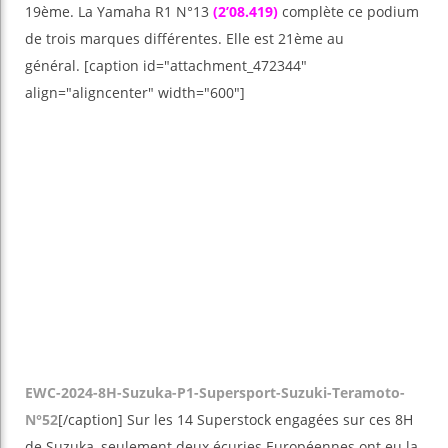
19ème. La Yamaha R1 N°13
(2’08.419)
complète ce podium
de trois marques différentes. Elle est 21ème au
général. [caption id="attachment_472344"
align="aligncenter" width="600"]
EWC-2024-8H-Suzuka-P1-Supersport-Suzuki-Teramoto-
N°52
[/caption] Sur les 14 Superstock engagées sur ces 8H
de Suzuka, seulement deux écuries Européennes ont eu la