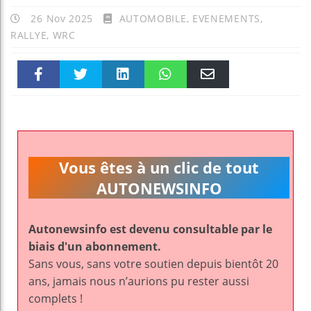
26 Nov 2025
AUTOMOBILE
,
EVENEMENTS
,
RALLYE
,
WRC
Faceboo
Twitter
linkedin
WhatsAp
Email
k
pt
Vous êtes à un clic de tout
AUTONEWSINFO
Autonewsinfo est devenu consultable par le
biais d'un abonnement.
Sans vous, sans votre soutien depuis bientôt 20
ans, jamais nous n’aurions pu rester aussi
complets !