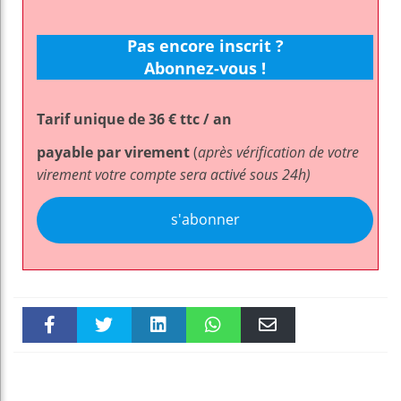
Pas encore inscrit ?
Abonnez-vous !
Tarif unique de 36 € ttc / an
payable par virement
(
après vérification de votre
virement votre compte sera activé sous 24h)
s'abonner
Faceboo
Twitter
linkedin
WhatsAp
Email
k
pt