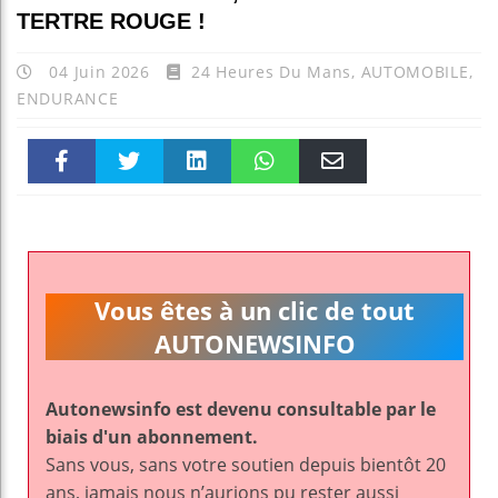
TERTRE ROUGE !
04 Juin 2026
24 Heures Du Mans
,
AUTOMOBILE
,
ENDURANCE
Faceboo
Twitter
linkedin
WhatsAp
Email
k
pt
Vous êtes à un clic de tout
AUTONEWSINFO
Autonewsinfo est devenu consultable par le
biais d'un abonnement.
Sans vous, sans votre soutien depuis bientôt 20
ans, jamais nous n’aurions pu rester aussi