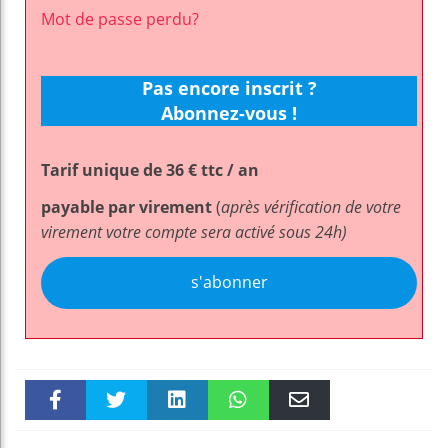
Mot de passe perdu?
Pas encore inscrit ?
Abonnez-vous !
Tarif unique de 36 € ttc / an
payable par virement
(
après vérification de votre
virement votre compte sera activé sous 24h)
s'abonner
Faceboo
Twitter
linkedin
WhatsAp
Email