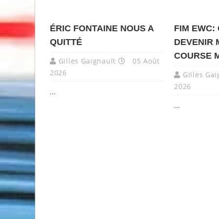
ÉRIC FONTAINE NOUS A
FIM EWC:
QUITTÉ
DEVENIR 
COURSE 
Gilles Gaignault
05 Août
2026
Gilles Gai
2026
...
...