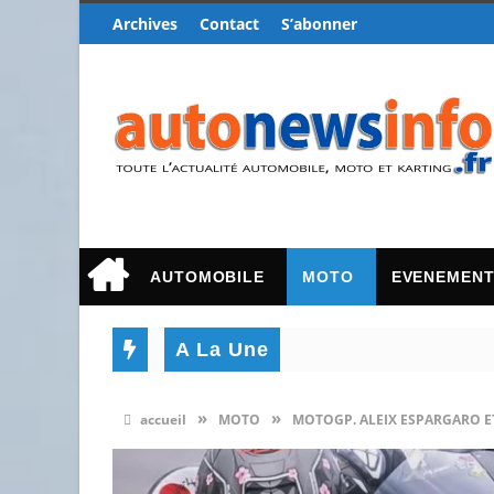
Archives
Contact
S’abonner
AUTOMOBILE
MOTO
EVENEMEN
A La Une
»
»
accueil
MOTO
MOTOGP. ALEIX ESPARGARO E