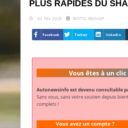
PLUS RAPIDES DU SH
02 Fév 2026
MOTO
,
MotoGP
Facebook
Twitter
linkedin
Vous êtes à un cl
Autonewsinfo est devenu consultable pa
Sans vous, sans votre soutien depuis bient
complets !
Vous avez un compte ?