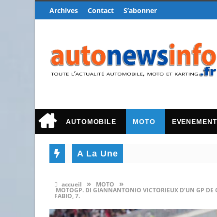
Archives
Contact
S’abonner
AUTOMOBILE
MOTO
EVENEMEN
A La Une
»
»
accueil
MOTO
MOTOGP. DI GIANNANTONIO VICTORIEUX D’UN GP DE 
FABIO, 7.