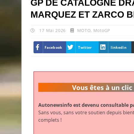
GP DE CATALOGNE DR
MARQUEZ ET ZARCO BL
17 Mai 2026
MOTO
,
MotoGP
Facebook
Twitter
linkedin
Vous êtes à un cl
Autonewsinfo est devenu consultable pa
Sans vous, sans votre soutien depuis bient
complets !