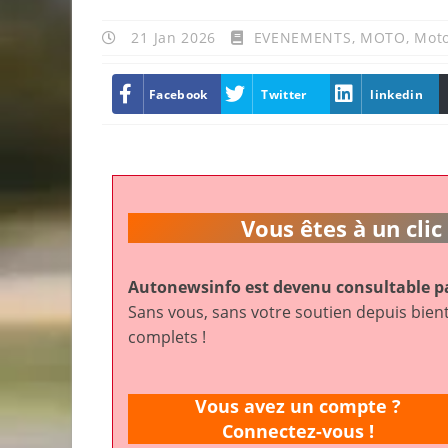
21 Jan 2026
EVENEMENTS
,
MOTO
,
Mot
Facebook
Twitter
linkedin
Vous êtes à un cl
Autonewsinfo est devenu consultable pa
Sans vous, sans votre soutien depuis bient
complets !
Vous avez un compte ?
Connectez-vous !