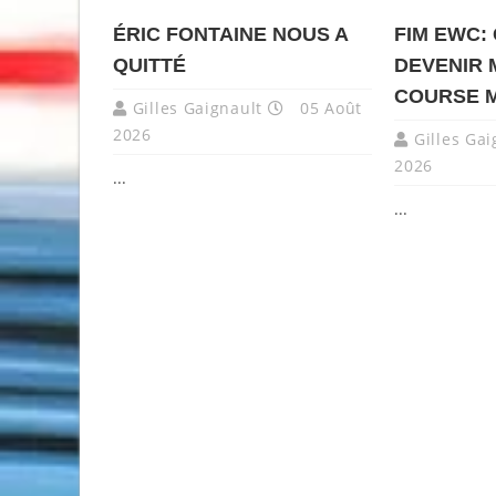
ÉRIC FONTAINE NOUS A
FIM EWC:
QUITTÉ
DEVENIR 
COURSE 
Gilles Gaignault
05 Août
2026
Gilles Gai
2026
...
...