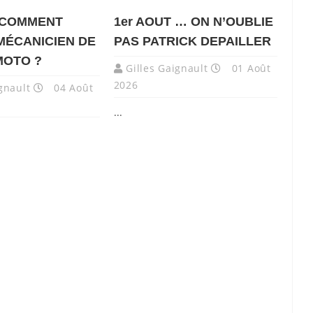
 COMMENT
1er AOUT … ON N’OUBLIE
MÉCANICIEN DE
PAS PATRICK DEPAILLER
MOTO ?
Gilles Gaignault
01 Août
2026
gnault
04 Août
...