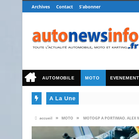
Archives
Contact
S’abonner
AUTOMOBILE
MOTO
EVENEMEN
A La Une
»
»
accueil
MOTO
MOTOGP A PORTIMAO. ALEX 