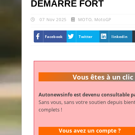
DEMARRE FORT
07 Nov 2025
MOTO
,
MotoGP
Facebook
Twitter
linkedin
Vous êtes à un cl
Autonewsinfo est devenu consultable pa
Sans vous, sans votre soutien depuis bient
complets !
Vous avez un compte ?