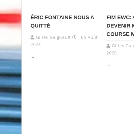
ÉRIC FONTAINE NOUS A
FIM EWC:
QUITTÉ
DEVENIR 
COURSE 
Gilles Gaignault
05 Août
2026
Gilles Gai
2026
...
...