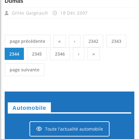
Dumas
Gilles Gaignault
18 Déc 2007
page précédente
«
‹
2342
2343
2344
2345
2346
›
»
page suivante
Automobile
Toute l'actualité automobile