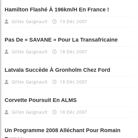
Hamilton Flashé À 196km/h En France !
Gilles Gaignault
19 Déc 2007
Pas De « SAVANE » Pour La Transafricaine
Gilles Gaignault
18 Déc 2007
Latvala Succède À Gronholm Chez Ford
Gilles Gaignault
18 Déc 2007
Corvette Poursuit En ALMS
Gilles Gaignault
18 Déc 2007
Un Programme 2008 Alléchant Pour Romain