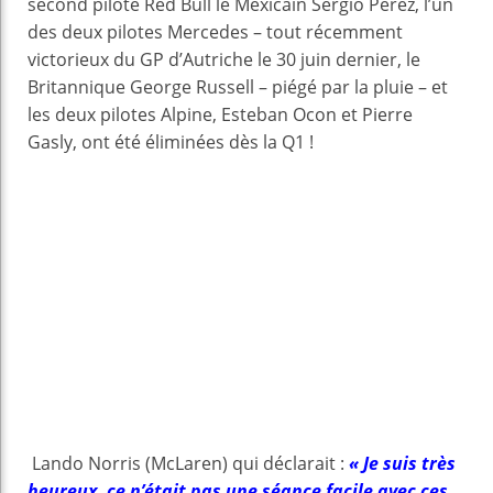
second pilote Red Bull le Mexicain Sergio Perez, l’un
des deux pilotes Mercedes – tout récemment
victorieux du GP d’Autriche le 30 juin dernier, le
Britannique George Russell – piégé par la pluie – et
les deux pilotes Alpine, Esteban Ocon et Pierre
Gasly, ont été éliminées dès la Q1 !
Lando Norris (McLaren) qui déclarait :
« Je suis très
heureux, ce n’était pas une séance facile avec ces