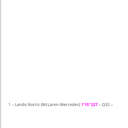
1 – Lando Norris (McLaren-Mercedes)
1’15″227
– Q32 –