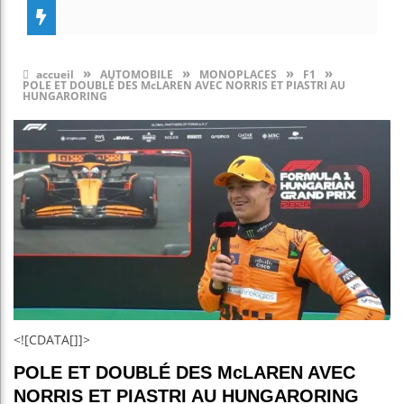
»
»
»
»
accueil
AUTOMOBILE
MONOPLACES
F1
POLE ET DOUBLÉ DES McLAREN AVEC NORRIS ET PIASTRI AU
HUNGARORING
<![CDATA[]]>
POLE ET DOUBLÉ DES McLAREN AVEC
NORRIS ET PIASTRI AU HUNGARORING