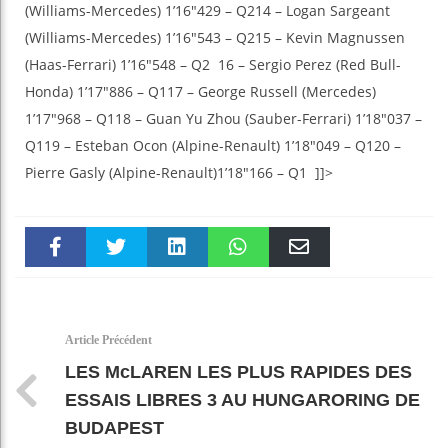
(Williams-Mercedes) 1’16″429 – Q214 – Logan Sargeant
(Williams-Mercedes) 1’16″543 – Q215 – Kevin Magnussen
(Haas-Ferrari) 1’16″548 – Q2 16 – Sergio Perez (Red Bull-
Honda) 1’17″886 – Q117 – George Russell (Mercedes)
1’17″968 – Q118 – Guan Yu Zhou (Sauber-Ferrari) 1’18″037 –
Q119 – Esteban Ocon (Alpine-Renault) 1’18″049 – Q120 –
Pierre Gasly (Alpine-Renault)1’18″166 – Q1 ]]>
Faceboo
Twitter
linkedin
WhatsAp
Email
k
pt
Article Précédent
LES McLAREN LES PLUS RAPIDES DES
ESSAIS LIBRES 3 AU HUNGARORING DE
BUDAPEST