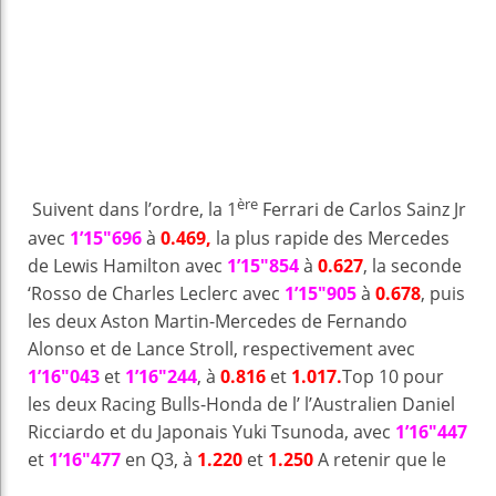
ère
Suivent dans l’ordre, la 1
Ferrari de Carlos Sainz Jr
avec
1’15″696
à
0.469,
la plus rapide des Mercedes
de Lewis Hamilton avec
1’15″854
à
0.627
, la seconde
‘Rosso de Charles Leclerc avec
1’15″905
à
0.678
, puis
les deux Aston Martin-Mercedes de Fernando
Alonso et de Lance Stroll, respectivement avec
1’16″043
et
1’16″244
, à
0.816
et
1.017.
Top 10 pour
les deux Racing Bulls-Honda de l’ l’Australien Daniel
Ricciardo et du Japonais Yuki Tsunoda, avec
1’16″447
et
1’16″477
en Q3, à
1.220
et
1.250
A retenir que le