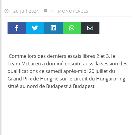
20 Juil 2024
F1
,
MONOPLACES
Faceboo
Twitter
linkedin
WhatsAp
Email
k
pt
Comme lors des derniers essais libres 2 et 3, le
Team McLaren a dominé ensuite aussi la session des
qualifications ce samedi après-midi 20 juillet du
Grand Prix de Hongrie sur le circuit du Hungaroring
situé au nord de Budapest à Budapest