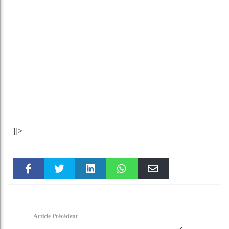
]]>
Faceboo
Twitter
linkedin
WhatsAp
Email
k
pt
Article Précédent