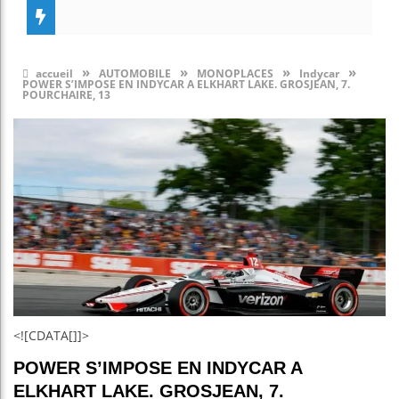
»
»
»
»
accueil
AUTOMOBILE
MONOPLACES
Indycar
POWER S’IMPOSE EN INDYCAR A ELKHART LAKE. GROSJEAN, 7.
POURCHAIRE, 13
<![CDATA[]]>
POWER S’IMPOSE EN INDYCAR A
ELKHART LAKE. GROSJEAN, 7.