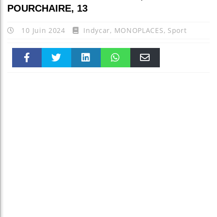
POURCHAIRE, 13
10 Juin 2024
Indycar
,
MONOPLACES
,
Sport
Faceboo
Twitter
linkedin
WhatsAp
Email
k
pt