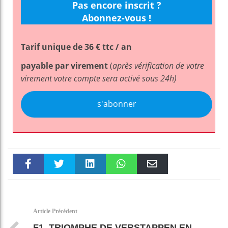
Pas encore inscrit ?
Abonnez-vous !
Tarif unique de 36 € ttc / an
payable par virement
(
après vérification de votre
virement votre compte sera activé sous 24h)
s'abonner
Faceboo
Twitter
linkedin
WhatsAp
Email
k
pt
Article Précédent
F1. TRIOMPHE DE VERSTAPPEN EN