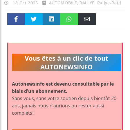
18 Oct 2025
AUTOMOBILE
,
RALLYE
,
Rallye-Raid
Faceboo
Twitter
linkedin
WhatsAp
Email
k
pt
Vous êtes à un clic de tout
AUTONEWSINFO
Autonewsinfo est devenu consultable par le
biais d'un abonnement.
Sans vous, sans votre soutien depuis bientôt 20
ans, jamais nous n’aurions pu rester aussi
complets !